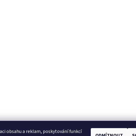
aci obsahu a reklam, poskytování funkcí
ODMÍTNOUT
S