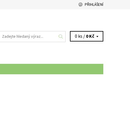
PŘIHLÁŠENÍ
0 ks /
0 Kč