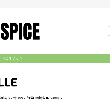
KONTAKTY
LLE
dukty od výrobce
Pelle
nebyly nalezeny....