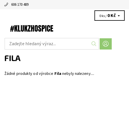
606 170 489
0 Kč
0 ks /
FILA
Žádné produkty od výrobce
Fila
nebyly nalezeny....