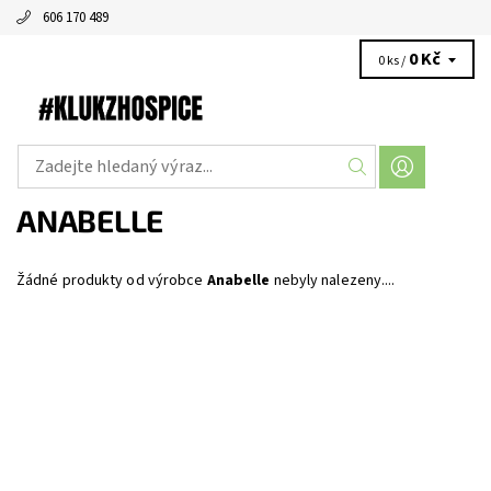
606 170 489
0 Kč
0 ks /
ANABELLE
Žádné produkty od výrobce
Anabelle
nebyly nalezeny....