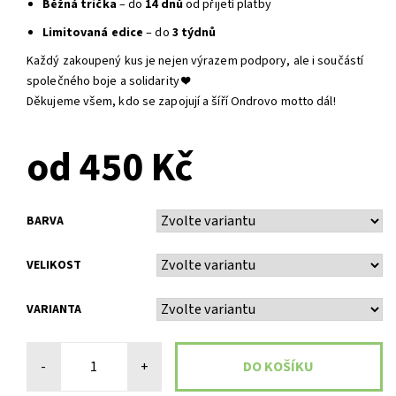
Běžná trička
– do
14 dnů
od přijetí platby
Limitovaná edice
– do
3 týdnů
Každý zakoupený kus je nejen výrazem podpory, ale i součástí
společného boje a solidarity ❤️
Děkujeme všem, kdo se zapojují a šíří Ondrovo motto dál!
od 450 Kč
BARVA
VELIKOST
VARIANTA
-
+