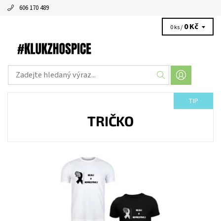
606 170 489
0 Kč
0 ks /
TIP
TRIČKO