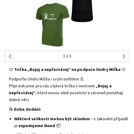
1
z 3
👕
Trička „Bojuj a nepřestávej“ na podporu Ondry Míčka
👕
Podpořte Ondru Míčka i svým outfitem 💪
Připravili jsme pro vás stylová trička s motivem
„Bojuj a
nepřestávej“
, která nesou silné poselství a zároveň pomáhají
dobré věci.
📝
Doba dodání:
Některé velikosti mohou být skladem
– v takovém případě
je
expedujeme ihned
📦