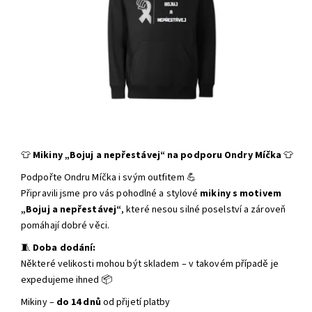
👕
Mikiny „Bojuj a nepřestávej“ na podporu Ondry Míčka
👕
Podpořte Ondru Míčka i svým outfitem 💪
Připravili jsme pro vás pohodlné a stylové
mikiny s motivem
„Bojuj a nepřestávej“
, které nesou silné poselství a zároveň
pomáhají dobré věci.
🧵
Doba dodání:
Některé velikosti mohou být skladem – v takovém případě je
expedujeme ihned 📦
Mikiny –
do 14 dnů
od přijetí platby