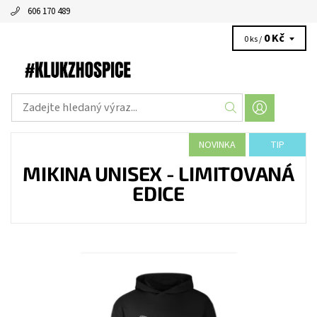
606 170 489
0 Kč
0 ks /
NOVINKA
TIP
MIKINA UNISEX - LIMITOVANÁ
EDICE